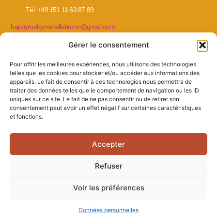
Tél: +49 151 11 63 87 89
happymebymariellebronn@gmail.com
Gérer le consentement
Pour offrir les meilleures expériences, nous utilisons des technologies
telles que les cookies pour stocker et/ou accéder aux informations des
MES ACCOMPAGNEMENTS
appareils. Le fait de consentir à ces technologies nous permettra de
traiter des données telles que le comportement de navigation ou les ID
Coach de vie en français à Hambourg et en ligne
uniques sur ce site. Le fait de ne pas consentir ou de retirer son
consentement peut avoir un effet négatif sur certaines caractéristiques
Thérapeute et soutien psychologique en français à Hambourg et en
et fonctions.
ligne
Accepter
Refuser
© 2026 Happy You And Me. All Rights Reserved.
Voir les préférences
Données personnelles