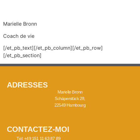
Marielle Bronn
Coach de vie
[/et_pb_text][/et_pb_column][/et_pb_row]
[/et_pb_section]
ADRESSES
Marielle Bronn
Schäperstück 28,
22549 Hambourg
CONTACTEZ-MOI
Tél: +49 151 11 63 87 89