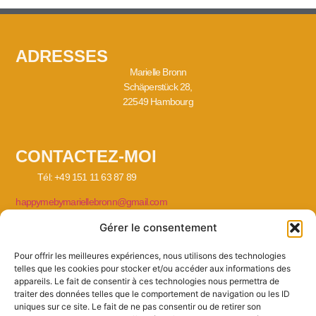
ADRESSES
Marielle Bronn
Schäperstück 28,
22549 Hambourg
CONTACTEZ-MOI
Tél: +49 151 11 63 87 89
happymebymariellebronn@gmail.com
Gérer le consentement
Pour offrir les meilleures expériences, nous utilisons des technologies
telles que les cookies pour stocker et/ou accéder aux informations des
MES ACCOMPAGNEMENTS
appareils. Le fait de consentir à ces technologies nous permettra de
traiter des données telles que le comportement de navigation ou les ID
Coach de vie en français à Hambourg et en ligne
uniques sur ce site. Le fait de ne pas consentir ou de retirer son