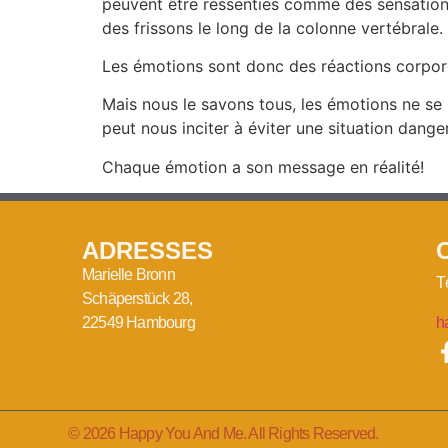
peuvent être ressenties comme des sensations 
des frissons le long de la colonne vertébrale.
Les émotions sont donc des réactions corpore
Mais nous le savons tous, les émotions ne se
peut nous inciter à éviter une situation dang
Chaque émotion a son message en réalité!
ADRESSES
Marielle Bronn
T
Schäperstück 28,
22549 Hambourg
h
© 2026 Happy You And Me. All Rights Reserved.