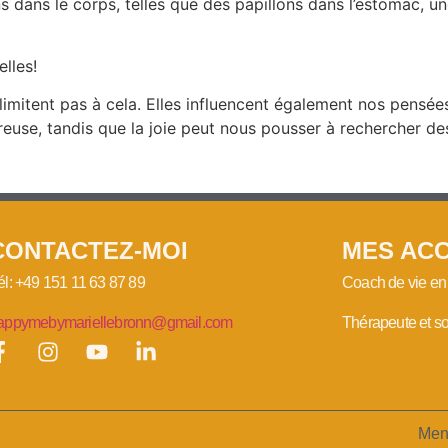
dans le corps, telles que des papillons dans l’estomac, un
lles!
 limitent pas à cela. Elles influencent également nos pensé
ereuse, tandis que la joie peut nous pousser à rechercher d
CONTACTEZ-MOI
MES AC
él: +49 151 11 63 87 89
Coach de vie en 
appymebymariellebronn@gmail.com
Thérapeute et so
Men