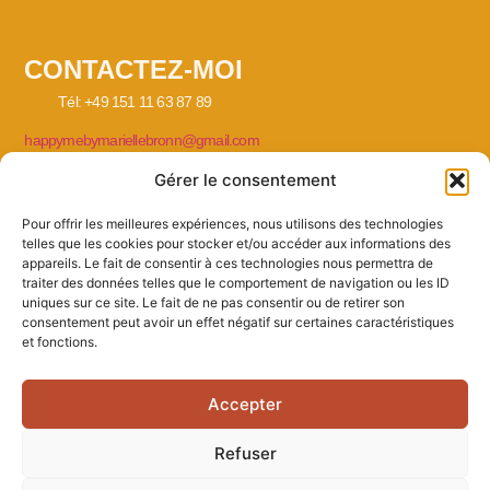
CONTACTEZ-MOI
Tél: +49 151 11 63 87 89
happymebymariellebronn@gmail.com
Gérer le consentement
Pour offrir les meilleures expériences, nous utilisons des technologies
telles que les cookies pour stocker et/ou accéder aux informations des
MES ACCOMPAGNEMENTS
appareils. Le fait de consentir à ces technologies nous permettra de
traiter des données telles que le comportement de navigation ou les ID
Coach de vie en français à Hambourg et en ligne
uniques sur ce site. Le fait de ne pas consentir ou de retirer son
consentement peut avoir un effet négatif sur certaines caractéristiques
Thérapeute et soutien psychologique en français à Hambourg et en
et fonctions.
ligne
Accepter
Refuser
© 2026 Happy You And Me. All Rights Reserved.